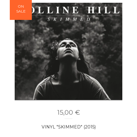
ON
SALE
15,00
€
VINYL "SKIMMED" (2015)